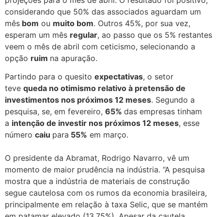
considerando que 50% das associados aguardam um
mês
bom
ou
muito bom
. Outros 45%, por sua vez,
esperam um mês
regular
, ao passo que os 5% restantes
veem o mês de abril com ceticismo, selecionando a
opção
ruim
na apuração.
Partindo para o quesito
expectativas
, o setor
teve
queda no otimismo relativo à pretensão de
investimentos nos próximos 12 meses
. Segundo a
pesquisa, se, em fevereiro,
65%
das empresas tinham
a
intenção de investir nos próximos 12 meses
, esse
número
caiu
para
55%
em março.
O presidente da Abramat, Rodrigo Navarro, vê um
momento de maior prudência na indústria. “A pesquisa
mostra que a indústria de materiais de construção
segue cautelosa com os rumos da economia brasileira,
principalmente em relação à taxa Selic, que se mantém
em patamar elevado (13,75%). Apesar da cautela,